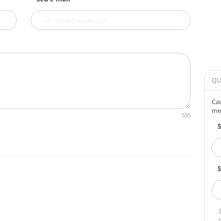
QU
Cad
me
500
S