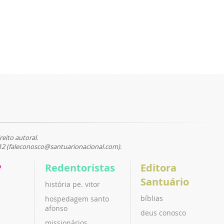
reito autoral.
12 (faleconosco@santuarionacional.com).
P
Redentoristas
Editora
Santuário
história pe. vitor
bíblias
hospedagem santo
afonso
deus conosco
missionários