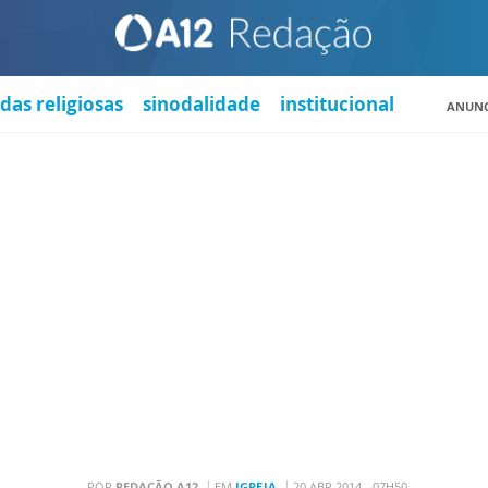
das religiosas
sinodalidade
institucional
ANUNC
POR
REDAÇÃO A12
EM
IGREJA
20 ABR 2014 - 07H50