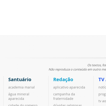
Os textos, fo
Não reproduza o conteúdo em outro meio
Santuário
Redação
TV
academia marial
aplicativo aparecida
notí
água mineral
campanha da
prog
aparecida
fraternidade
tv ao
cidade do romeiro
dúvidas religiosas