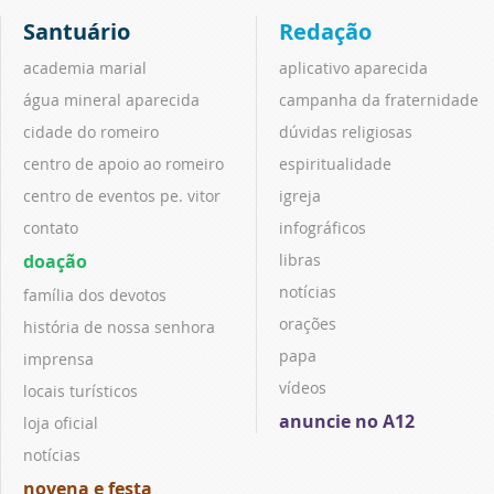
Santuário
Redação
academia marial
aplicativo aparecida
água mineral aparecida
campanha da fraternidade
cidade do romeiro
dúvidas religiosas
centro de apoio ao romeiro
espiritualidade
centro de eventos pe. vitor
igreja
contato
infográficos
doação
libras
notícias
família dos devotos
orações
história de nossa senhora
papa
imprensa
vídeos
locais turísticos
anuncie no A12
loja oficial
notícias
novena e festa