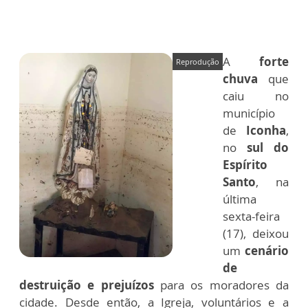
A
forte
Reprodução
chuva
que
caiu no
município
de
Iconha
,
no
sul do
Espírito
Santo
, na
última
sexta-feira
(17), deixou
um
cenário
de
destruição e prejuízos
p
ara os moradores da
cidade.
Desde então, a Igreja, voluntários e a