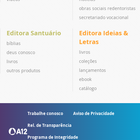
obras sociais redentoristas
secretariado vocacional
Editora Santuário
Editora Ideias &
Letras
bíblias
livros
deus conosco
coleções
livros
lançamentos
outros produtos
ebook
catálogo
Trabalhe conosco
Aviso de Privacidade
Rel. de Transparência
Programa de Integridade