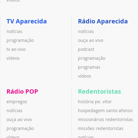
TV Aparecida
Rádio Aparecida
notícias
notícias
programação
ouça ao vivo
tv ao vivo
podcast
vídeos
programação
programas
vídeos
Rádio POP
Redentoristas
empregos
história pe. vitor
notícias
hospedagem santo afonso
ouça ao vivo
missionários redentoristas
programação
missões redentoristas
vídeos
notícias