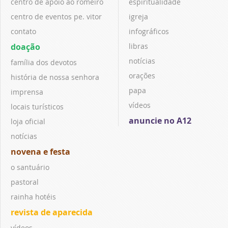
centro de apoio ao romeiro
espiritualidade
centro de eventos pe. vitor
igreja
contato
infográficos
doação
libras
notícias
família dos devotos
orações
história de nossa senhora
papa
imprensa
vídeos
locais turísticos
anuncie no A12
loja oficial
notícias
novena e festa
o santuário
pastoral
rainha hotéis
revista de aparecida
vídeos