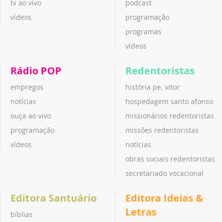
tv ao vivo
podcast
vídeos
programação
programas
vídeos
Rádio POP
Redentoristas
empregos
história pe. vitor
notícias
hospedagem santo afonso
ouça ao vivo
missionários redentoristas
programação
missões redentoristas
vídeos
notícias
obras sociais redentoristas
secretariado vocacional
Editora Santuário
Editora Ideias &
Letras
bíblias