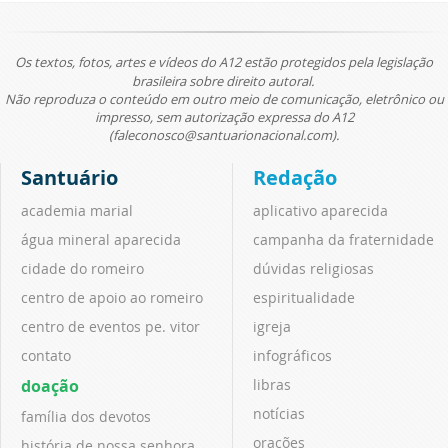
Os textos, fotos, artes e vídeos do A12 estão protegidos pela legislação
brasileira sobre direito autoral.
Não reproduza o conteúdo em outro meio de comunicação, eletrônico ou
impresso, sem autorização expressa do A12
(faleconosco@santuarionacional.com).
Santuário
Redação
academia marial
aplicativo aparecida
água mineral aparecida
campanha da fraternidade
cidade do romeiro
dúvidas religiosas
centro de apoio ao romeiro
espiritualidade
centro de eventos pe. vitor
igreja
contato
infográficos
doação
libras
notícias
família dos devotos
orações
história de nossa senhora