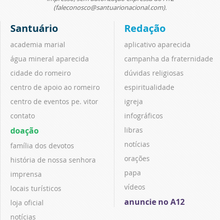
(faleconosco@santuarionacional.com).
Santuário
Redação
academia marial
aplicativo aparecida
água mineral aparecida
campanha da fraternidade
cidade do romeiro
dúvidas religiosas
centro de apoio ao romeiro
espiritualidade
centro de eventos pe. vitor
igreja
contato
infográficos
doação
libras
notícias
família dos devotos
orações
história de nossa senhora
papa
imprensa
vídeos
locais turísticos
anuncie no A12
loja oficial
notícias