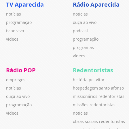
TV Aparecida
Rádio Aparecida
notícias
notícias
programação
ouça ao vivo
tv ao vivo
podcast
vídeos
programação
programas
vídeos
Rádio POP
Redentoristas
empregos
história pe. vitor
notícias
hospedagem santo afonso
ouça ao vivo
missionários redentoristas
programação
missões redentoristas
vídeos
notícias
obras sociais redentoristas