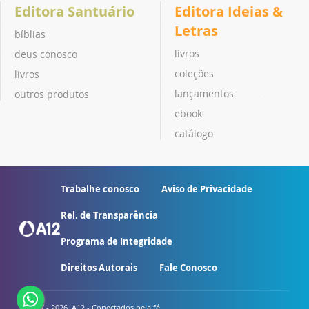
Editora Santuário
Editora Ideias &
Letras
bíblias
livros
deus conosco
coleções
livros
lançamentos
outros produtos
ebook
catálogo
Trabalhe conosco
Aviso de Privacidade
Rel. de Transparência
Programa de Integridade
Direitos Autorais
Fale Conosco
© 2007 - 2026. A12 - Conectados pela fé.