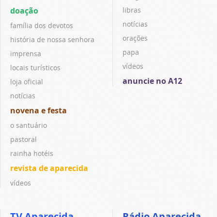
doação
libras
notícias
família dos devotos
orações
história de nossa senhora
papa
imprensa
vídeos
locais turísticos
anuncie no A12
loja oficial
notícias
novena e festa
o santuário
pastoral
rainha hotéis
revista de aparecida
vídeos
TV Aparecida
Rádio Aparecida