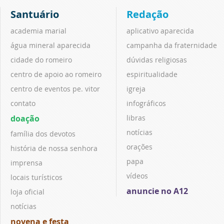
Santuário
Redação
academia marial
aplicativo aparecida
água mineral aparecida
campanha da fraternidade
cidade do romeiro
dúvidas religiosas
centro de apoio ao romeiro
espiritualidade
centro de eventos pe. vitor
igreja
contato
infográficos
doação
libras
notícias
família dos devotos
orações
história de nossa senhora
papa
imprensa
vídeos
locais turísticos
anuncie no A12
loja oficial
notícias
novena e festa