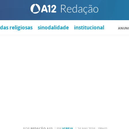
das religiosas
sinodalidade
institucional
ANUNC
POR
REDAÇÃO A12
EM
IGREJA
24 MAI 2016 - 08H41