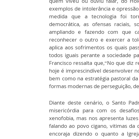
quem viveu ou ouviu falar, do Hol
exemplos de intolerância e opressã
medida que a tecnologia foi to
democrática, as ofensas raciais, 
ampliando e fazendo com que ca
reconhecer o outro e exercer a tol
aplica aos sofrimentos os quais pa
todos iguais perante a sociedade pa
Francisco ressalta que,“No que diz 
hoje é imprescindível desenvolver no
bem como na estratégia pastoral da 
formas modernas de perseguição, de 
Diante deste cenário, o Santo Pad
misericórdia para com os desafio
xenofobia, mas nos apresenta luze
falando ao povo cigano, vitimas da
encoraja dizendo o quanto a Igre