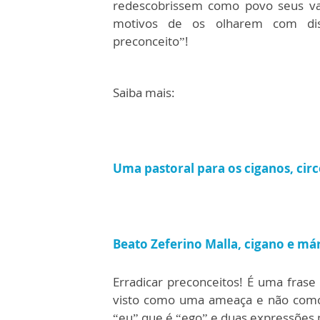
redescobrissem como povo seus va
motivos de os olharem com dis
preconceito”!
Saiba mais:
Uma pastoral para os ciganos, circ
Beato Zeferino Malla, cigano e márt
Erradicar preconceitos! É uma frase
visto como uma ameaça e não como
“eu” que é “ego” e duas expressões p