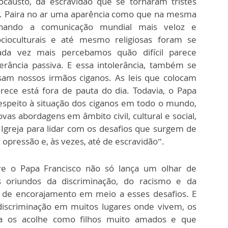
ocausto, da escravidão que se tornaram tristes
o. Paira no ar uma aparência como que na mesma
rnando a comunicação mundial mais veloz e
socioculturais e até mesmo religiosas foram se
da vez mais percebamos quão difícil parece
erância passiva. E essa intolerância, também se
ssam nossos irmãos ciganos. As leis que colocam
rece está fora de pauta do dia. Todavia, o Papa
respeito à situação dos ciganos em todo o mundo,
vas abordagens em âmbito civil, cultural e social,
Igreja para lidar com os desafios que surgem de
opressão e, às vezes, até de escravidão”.
re o Papa Francisco não só lança um olhar de
s oriundos da discriminação, do racismo e da
s de encorajamento em meio a esses desafios. E
 discriminação em muitos lugares onde vivem, os
ja os acolhe como filhos muito amados e que