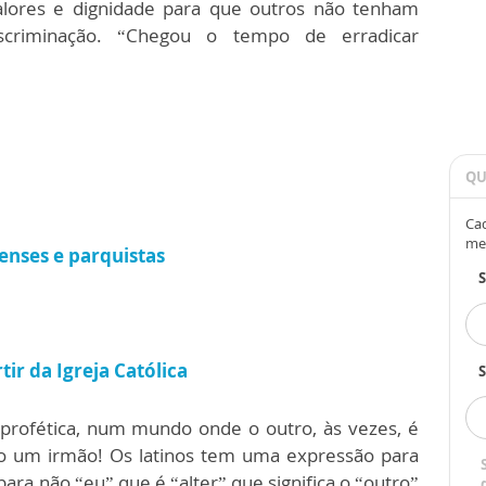
lores e dignidade para que outros não tenham
criminação. “Chegou o tempo de erradicar
QU
Cad
me
enses e parquistas
ir da Igreja Católica
S
 profética, num mundo onde o outro, às vezes, é
 um irmão! Os latinos tem uma expressão para
ara não “eu” que é “alter” que significa o “outro”