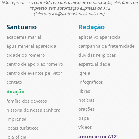
Não reproduza o conteúdo em outro meio de comunicação, eletrônico ou
impresso, sem autorização expressa do A12
(faleconosco@santuarionacional.com).
Santuário
Redação
academia marial
aplicativo aparecida
água mineral aparecida
campanha da fraternidade
cidade do romeiro
dúvidas religiosas
centro de apoio ao romeiro
espiritualidade
centro de eventos pe. vitor
igreja
contato
infográficos
doação
libras
notícias
família dos devotos
orações
história de nossa senhora
papa
imprensa
vídeos
locais turísticos
anuncie no A12
loja oficial