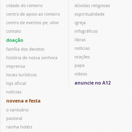
cidade do romeiro
dúvidas religiosas
centro de apoio ao romeiro
espiritualidade
centro de eventos pe. vitor
igreja
contato
infográficos
doação
libras
notícias
família dos devotos
orações
história de nossa senhora
papa
imprensa
vídeos
locais turísticos
anuncie no A12
loja oficial
notícias
novena e festa
o santuário
pastoral
rainha hotéis