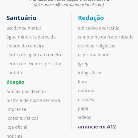
(faleconosco@santuarionacional.com).
Santuário
Redação
academia marial
aplicativo aparecida
água mineral aparecida
campanha da fraternidade
cidade do romeiro
dúvidas religiosas
centro de apoio ao romeiro
espiritualidade
centro de eventos pe. vitor
igreja
contato
infográficos
doação
libras
notícias
família dos devotos
orações
história de nossa senhora
papa
imprensa
vídeos
locais turísticos
anuncie no A12
loja oficial
notícias