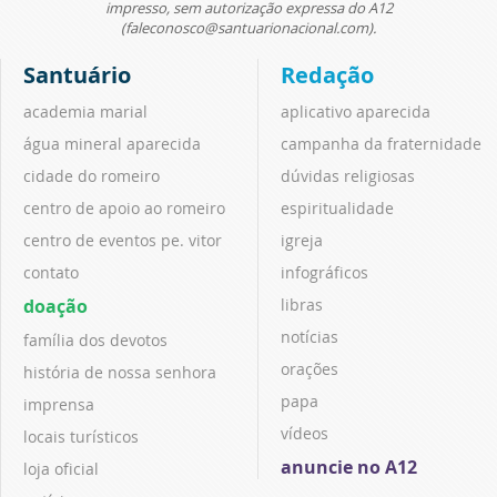
impresso, sem autorização expressa do A12
(faleconosco@santuarionacional.com).
Santuário
Redação
academia marial
aplicativo aparecida
água mineral aparecida
campanha da fraternidade
cidade do romeiro
dúvidas religiosas
centro de apoio ao romeiro
espiritualidade
centro de eventos pe. vitor
igreja
contato
infográficos
doação
libras
notícias
família dos devotos
orações
história de nossa senhora
papa
imprensa
vídeos
locais turísticos
anuncie no A12
loja oficial