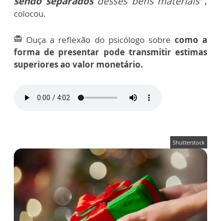
sendo separados
desses bens materiais”
,
colocou.
Ouça a reflexão do psicólogo sobre
como a
card_giftcard
forma de presentar pode transmitir estimas
superiores ao valor monetário.
Shutterstock