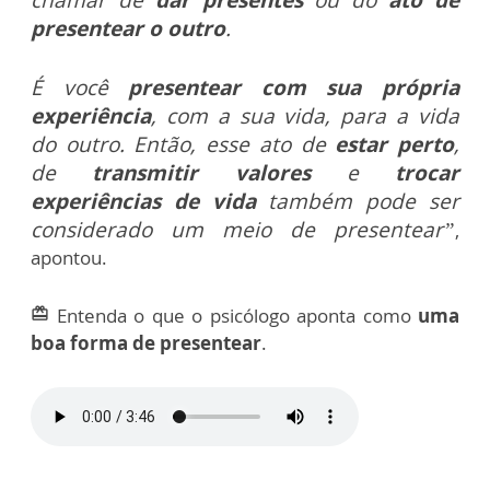
chamar de
dar presentes
ou do
ato de
presentear o outro
.
É você
presentear com sua própria
experiência
, com a sua vida, para a vida
do outro. Então, esse ato de
estar perto
,
de
transmitir valores
e
trocar
experiências de vida
também pode ser
considerado um meio de presentear”
,
apontou.
Entenda o que o psicólogo aponta como
uma
card_giftcard
boa forma de presentear
.