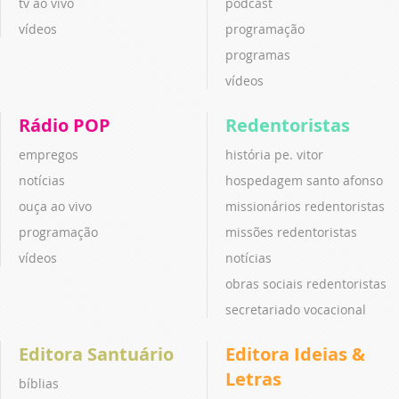
tv ao vivo
podcast
vídeos
programação
programas
vídeos
Rádio POP
Redentoristas
empregos
história pe. vitor
notícias
hospedagem santo afonso
ouça ao vivo
missionários redentoristas
programação
missões redentoristas
vídeos
notícias
obras sociais redentoristas
secretariado vocacional
Editora Santuário
Editora Ideias &
Letras
bíblias