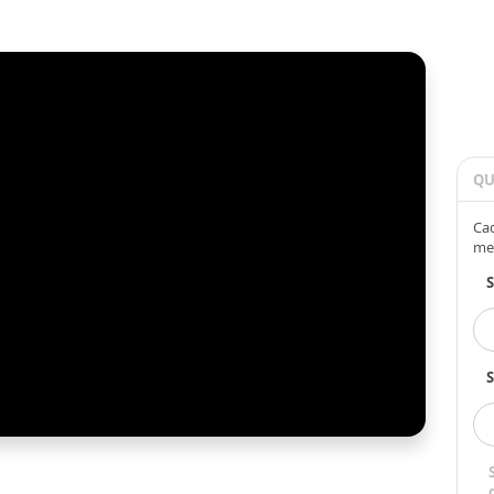
QU
Cad
me
S