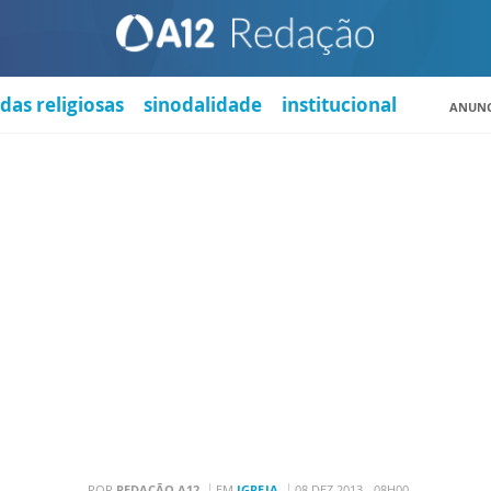
das religiosas
sinodalidade
institucional
ANUNC
POR
REDAÇÃO A12
EM
IGREJA
08 DEZ 2013 - 08H00