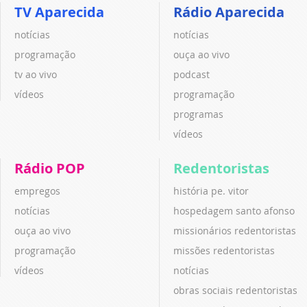
TV Aparecida
Rádio Aparecida
notícias
notícias
programação
ouça ao vivo
tv ao vivo
podcast
vídeos
programação
programas
vídeos
Rádio POP
Redentoristas
empregos
história pe. vitor
notícias
hospedagem santo afonso
ouça ao vivo
missionários redentoristas
programação
missões redentoristas
vídeos
notícias
obras sociais redentoristas