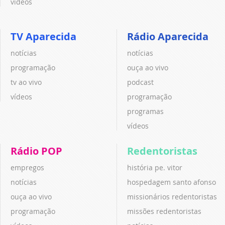
vídeos
TV Aparecida
Rádio Aparecida
notícias
notícias
programação
ouça ao vivo
tv ao vivo
podcast
vídeos
programação
programas
vídeos
Rádio POP
Redentoristas
empregos
história pe. vitor
notícias
hospedagem santo afonso
ouça ao vivo
missionários redentoristas
programação
missões redentoristas