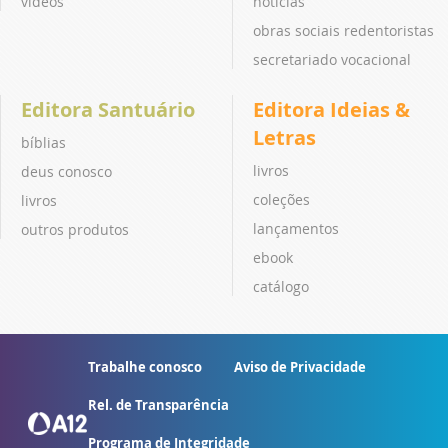
vídeos
notícias
obras sociais redentoristas
secretariado vocacional
Editora Santuário
Editora Ideias &
Letras
bíblias
livros
deus conosco
coleções
livros
lançamentos
outros produtos
ebook
catálogo
Trabalhe conosco
Aviso de Privacidade
Rel. de Transparência
Programa de Integridade