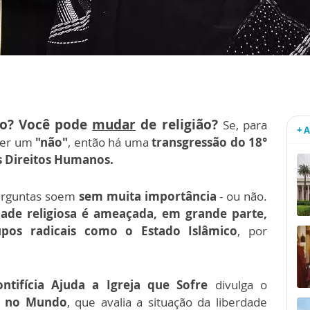
ão? Você pode
mudar
de religião?
Se, para
+ 
ver um
"não"
, então há uma
transgressão do 18°
os Direitos Humanos.
 perguntas soem
sem muita importância
- ou não.
ade religiosa é ameaçada, em grande parte,
upos radicais como o Estado Islâmico
, por
ntifícia Ajuda a Igreja que Sofre
divulga o
sa no Mundo
, que avalia a situação da liberdade