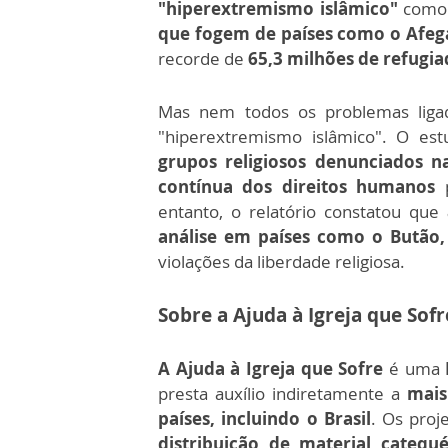
"hiperextremismo islâmico"
como
que fogem de países como o Afegan
recorde de
65,3 milhões de refugi
Mas nem todos os problemas ligad
"hiperextremismo islâmico". O e
grupos religiosos denunciados 
contínua dos direitos humanos
p
entanto, o relatório constatou que
análise em países como o Butão, 
violações da liberdade religiosa.
Sobre a Ajuda à Igreja que Sofr
A Ajuda à Igreja que Sofre
é uma
presta auxílio indiretamente a
mais
países, incluindo o Brasil
. Os proj
distribuição de material catequé