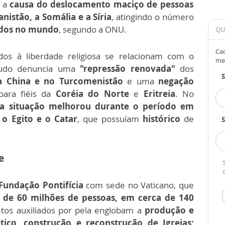
 a
causa do deslocamento maciço de pessoas
istão, a Somália e a Síria
, atingindo o número
ados no mundo
, segundo a ONU.
QU
Cad
os à liberdade religiosa se relacionam com o
me
studo denuncia uma
"repressão renovada"
dos
na China e no Turcomenistão
e uma
negação
ara fiéis da
Coréia do Norte
e
Eritreia
. No
a situação melhorou durante o período em
o Egito e o Catar
, que possuíam
histórico
de
S
e
Fundação Pontifícia
com sede no Vaticano, que
 de 60 milhões de pessoas, em cerca de 140
etos auxiliados por pela englobam a
produção e
tico, construção e reconstrução de Igrejas;