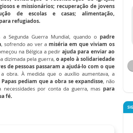
giosos e missionários; recuperação de jovens
rução de escolas e casas; alimentação,
para refugiados.
s a Segunda Guerra Mundial, quando o
padre
n
, sofrendo ao ver a
miséria em que viviam os
começou na Bélgica a pedir
ajuda para enviar ao
a dizimada pela guerra,
o apelo à solidariedade
res de pessoas passaram a ajudá-lo com o que
a obra. À medida que o auxílio aumentava, a
 Papas pediam que a obra se expandisse
, não
m necessidades por conta da guerra, mas
para
a fé.
SI