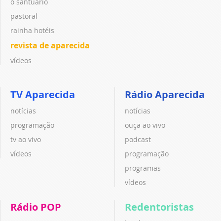
o santuário
pastoral
rainha hotéis
revista de aparecida
vídeos
TV Aparecida
Rádio Aparecida
notícias
notícias
programação
ouça ao vivo
tv ao vivo
podcast
vídeos
programação
programas
vídeos
Rádio POP
Redentoristas