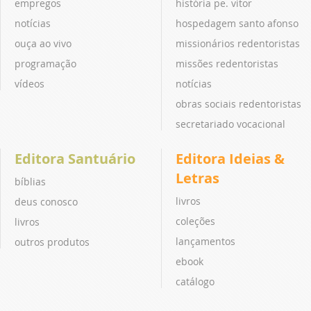
empregos
história pe. vitor
notícias
hospedagem santo afonso
ouça ao vivo
missionários redentoristas
programação
missões redentoristas
vídeos
notícias
obras sociais redentoristas
secretariado vocacional
Editora Santuário
Editora Ideias &
Letras
bíblias
livros
deus conosco
coleções
livros
lançamentos
outros produtos
ebook
catálogo