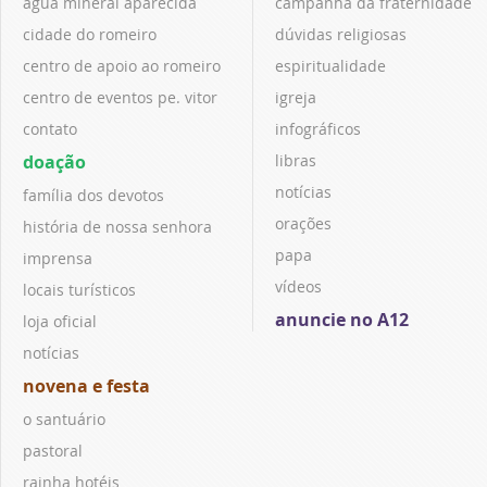
água mineral aparecida
campanha da fraternidade
cidade do romeiro
dúvidas religiosas
centro de apoio ao romeiro
espiritualidade
centro de eventos pe. vitor
igreja
contato
infográficos
doação
libras
notícias
família dos devotos
orações
história de nossa senhora
papa
imprensa
vídeos
locais turísticos
anuncie no A12
loja oficial
notícias
novena e festa
o santuário
pastoral
rainha hotéis