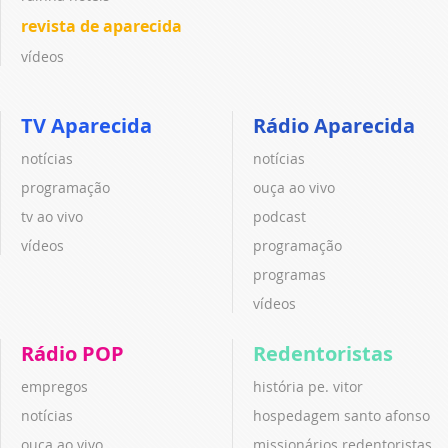
revista de aparecida
vídeos
TV Aparecida
Rádio Aparecida
notícias
notícias
programação
ouça ao vivo
tv ao vivo
podcast
vídeos
programação
programas
vídeos
Rádio POP
Redentoristas
empregos
história pe. vitor
notícias
hospedagem santo afonso
ouça ao vivo
missionários redentoristas