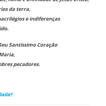
ios da terra,
acrilégios e indiferenças
ido.
o Seu Santíssimo Coração
 Maria,
obres pecadores.
ndade?