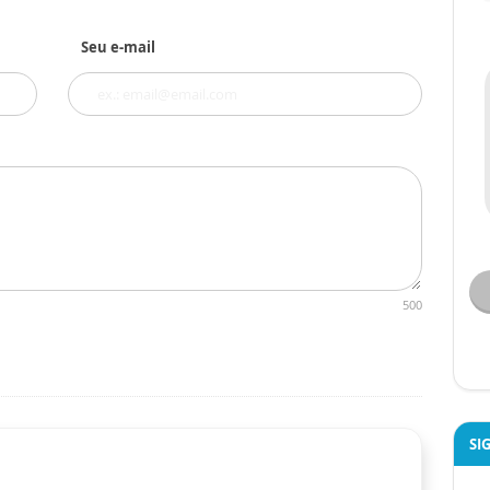
Seu e-mail
500
SI
o