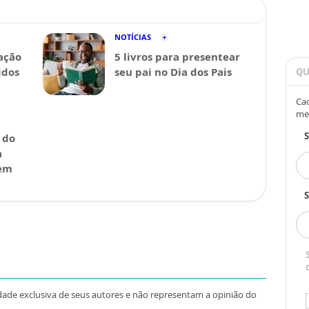
NOTÍCIAS
ação
5 livros para presentear
idos
seu pai no Dia dos Pais
QU
Cad
me
 do
a
 em
S
dade exclusiva de seus autores e não representam a opinião do