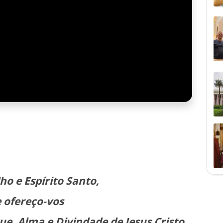
lho e Espírito Santo,
e ofereço-vos
gue,
Alma e Divindade de Jesus Cristo,