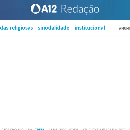
das religiosas
sinodalidade
institucional
ANUNC
R
REDAÇÃO A12
EM
IGREJA
11 JAN 2020 - 07H01
ATUALIZADA EM 05 JUN 2020 - 