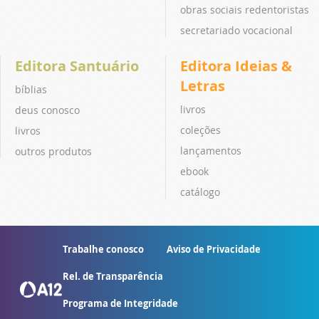
obras sociais redentoristas
secretariado vocacional
Editora Santuário
Editora Ideias &
Letras
bíblias
livros
deus conosco
coleções
livros
lançamentos
outros produtos
ebook
catálogo
Trabalhe conosco
Aviso de Privacidade
Rel. de Transparência
Programa de Integridade