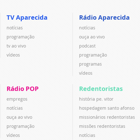
TV Aparecida
Rádio Aparecida
notícias
notícias
programação
ouça ao vivo
tv ao vivo
podcast
vídeos
programação
programas
vídeos
Rádio POP
Redentoristas
empregos
história pe. vitor
notícias
hospedagem santo afonso
ouça ao vivo
missionários redentoristas
programação
missões redentoristas
vídeos
notícias