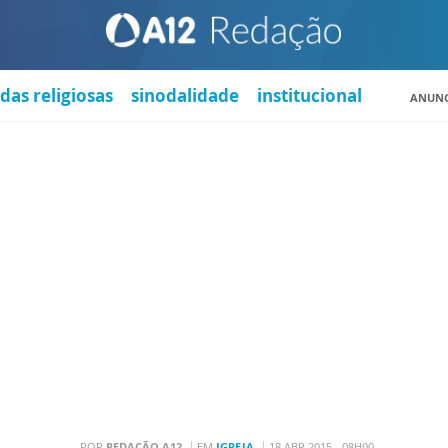
das religiosas
sinodalidade
institucional
ANUNC
POR
REDAÇÃO A12
EM
IGREJA
18 ABR 2015 - 08H00