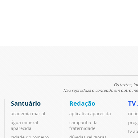
Os textos, fo
Não reproduza o conteúdo em outro meio
Santuário
Redação
TV
academia marial
aplicativo aparecida
notí
água mineral
campanha da
prog
aparecida
fraternidade
tv ao
cidade do romeiro
dúvidas religiosas