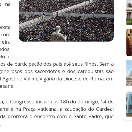
o na
posta
á com
eira
os,
elo e
s de participação dos pais até seus filhos. Sem a
generosos dos sacerdotes e dos catequistas são
l Agostino Vallini, Vigário da Diocese de Roma, em
cesana.
a, o Congresso iniciará às 18h do domingo, 14 de
amília na Praça vaticana, a saudação do Cardeal
uida ocorrerá o encontro com o Santo Padre, que
.