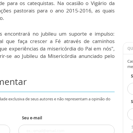
e para os catequistas. Na ocasião o Vigário da
ações pastorais para o ano 2015-2016, as quais
o.
os encontrará no jubileu um suporte e impulso:
oral que faça crescer a Fé através de caminhos
 que experiências da misericórdia do Pai em nós",
QU
rir-se ao Jubileu da Misericórdia anunciado pelo
Cad
me
omentar
dade exclusiva de seus autores e não representam a opinião do
S
Seu e-mail