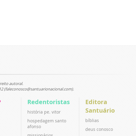
reito autoral.
12 (faleconosco@santuarionacional.com).
P
Redentoristas
Editora
Santuário
história pe. vitor
bíblias
hospedagem santo
afonso
deus conosco
missionários