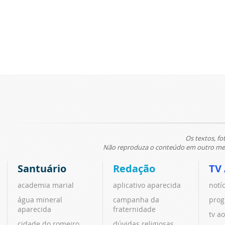
Os textos, fo
Não reproduza o conteúdo em outro meio
Santuário
Redação
TV
academia marial
aplicativo aparecida
notí
água mineral
campanha da
prog
aparecida
fraternidade
tv ao
cidade do romeiro
dúvidas religiosas