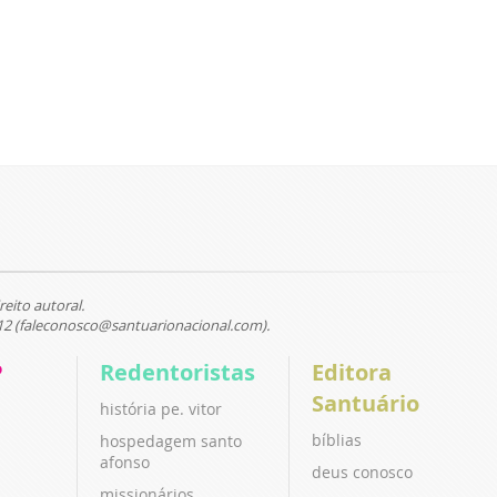
reito autoral.
12 (faleconosco@santuarionacional.com).
P
Redentoristas
Editora
Santuário
história pe. vitor
bíblias
hospedagem santo
afonso
deus conosco
missionários