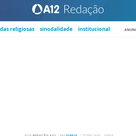
das religiosas
sinodalidade
institucional
ANUNC
POR
REDAÇÃO A12
EM
IGREJA
27 FEV 2015 - 11H10