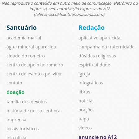
Não reproduza o conteúdo em outro meio de comunicação, eletrônico ou
impresso, sem autorização expressa do A12
(faleconosco@santuarionacional.com).
Santuário
Redação
academia marial
aplicativo aparecida
água mineral aparecida
campanha da fraternidade
cidade do romeiro
dúvidas religiosas
centro de apoio ao romeiro
espiritualidade
centro de eventos pe. vitor
igreja
contato
infográficos
doação
libras
notícias
família dos devotos
orações
história de nossa senhora
papa
imprensa
vídeos
locais turísticos
anuncie no A12
loja oficial