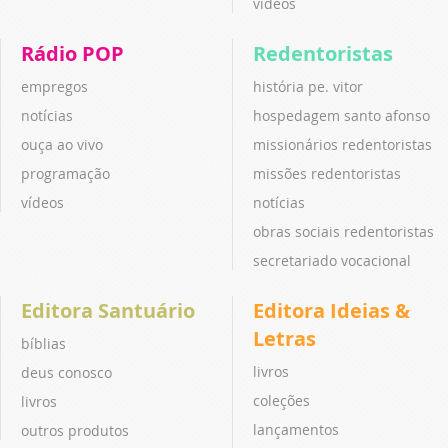
vídeos
Rádio POP
Redentoristas
empregos
história pe. vitor
notícias
hospedagem santo afonso
ouça ao vivo
missionários redentoristas
programação
missões redentoristas
vídeos
notícias
obras sociais redentoristas
secretariado vocacional
Editora Santuário
Editora Ideias &
Letras
bíblias
livros
deus conosco
coleções
livros
lançamentos
outros produtos