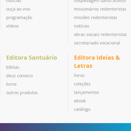
notícias
hospedagem santo afonso
ouça ao vivo
missionários redentoristas
programação
missões redentoristas
vídeos
notícias
obras sociais redentoristas
secretariado vocacional
Editora Santuário
Editora Ideias &
Letras
bíblias
livros
deus conosco
coleções
livros
lançamentos
outros produtos
ebook
catálogo