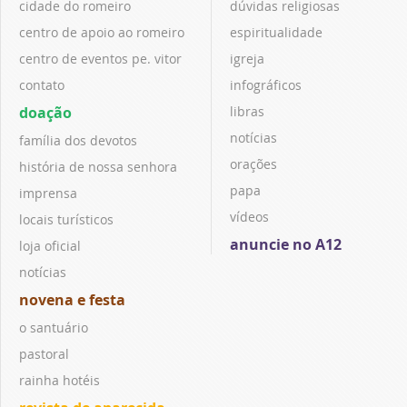
cidade do romeiro
dúvidas religiosas
centro de apoio ao romeiro
espiritualidade
centro de eventos pe. vitor
igreja
contato
infográficos
doação
libras
notícias
família dos devotos
orações
história de nossa senhora
papa
imprensa
vídeos
locais turísticos
anuncie no A12
loja oficial
notícias
novena e festa
o santuário
pastoral
rainha hotéis