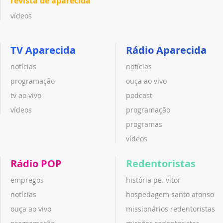
revista de aparecida
vídeos
TV Aparecida
Rádio Aparecida
notícias
notícias
programação
ouça ao vivo
tv ao vivo
podcast
vídeos
programação
programas
vídeos
Rádio POP
Redentoristas
empregos
história pe. vitor
notícias
hospedagem santo afonso
ouça ao vivo
missionários redentoristas