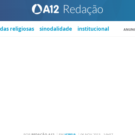
das religiosas
sinodalidade
institucional
ANUNC
POR
REDAÇÃO A12
EM
IGREJA
06 NOV 2013 - 14H57