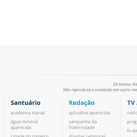
Os textos, fo
Não reproduza o conteúdo em outro meio
Santuário
Redação
TV
academia marial
aplicativo aparecida
notí
água mineral
campanha da
prog
aparecida
fraternidade
tv ao
cidade do romeiro
dúvidas religiosas