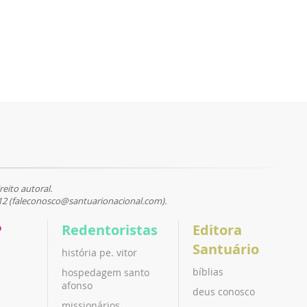
reito autoral.
12 (faleconosco@santuarionacional.com).
P
Redentoristas
Editora
Santuário
história pe. vitor
bíblias
hospedagem santo
afonso
deus conosco
missionários