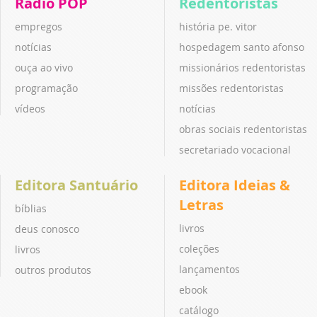
Rádio POP
Redentoristas
empregos
história pe. vitor
notícias
hospedagem santo afonso
ouça ao vivo
missionários redentoristas
programação
missões redentoristas
vídeos
notícias
obras sociais redentoristas
secretariado vocacional
Editora Santuário
Editora Ideias &
Letras
bíblias
livros
deus conosco
coleções
livros
lançamentos
outros produtos
ebook
catálogo