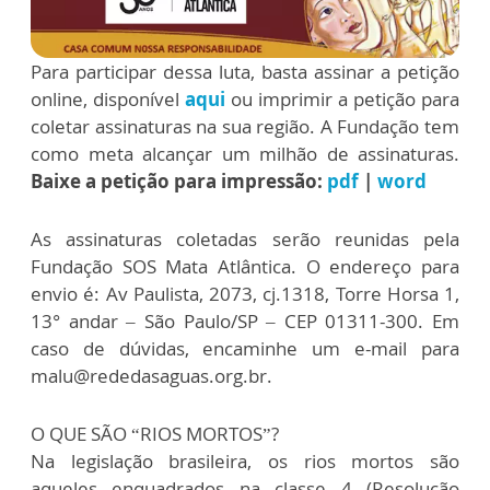
Para participar dessa luta, basta assinar a petição
online, disponível
aqui
ou imprimir a petição para
coletar assinaturas na sua região. A Fundação tem
como meta alcançar um milhão de assinaturas.
Baixe a petição para impressão:
pdf
|
word
As assinaturas coletadas serão reunidas pela
Fundação SOS Mata Atlântica. O endereço para
envio é: Av Paulista, 2073, cj.1318, Torre Horsa 1,
13° andar – São Paulo/SP – CEP 01311-300. Em
caso de dúvidas, encaminhe um e-mail para
malu@rededasaguas.org.br.
O QUE SÃO “RIOS MORTOS”?
Na legislação brasileira, os rios mortos são
aqueles enquadrados na classe 4 (Resolução