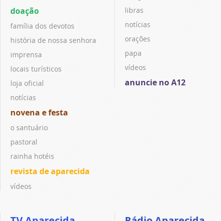
doação
libras
notícias
família dos devotos
orações
história de nossa senhora
papa
imprensa
vídeos
locais turísticos
anuncie no A12
loja oficial
notícias
novena e festa
o santuário
pastoral
rainha hotéis
revista de aparecida
vídeos
TV Aparecida
Rádio Aparecida