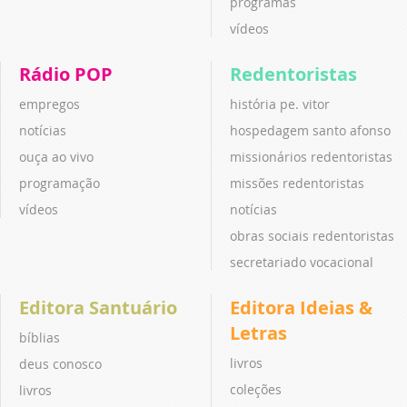
programas
vídeos
Rádio POP
Redentoristas
empregos
história pe. vitor
notícias
hospedagem santo afonso
ouça ao vivo
missionários redentoristas
programação
missões redentoristas
vídeos
notícias
obras sociais redentoristas
secretariado vocacional
Editora Santuário
Editora Ideias &
Letras
bíblias
livros
deus conosco
coleções
livros