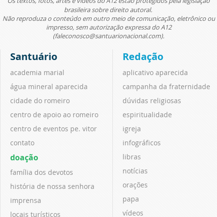
Os textos, fotos, artes e vídeos do A12 estão protegidos pela legislação
brasileira sobre direito autoral.
Não reproduza o conteúdo em outro meio de comunicação, eletrônico ou
impresso, sem autorização expressa do A12
(faleconosco@santuarionacional.com).
Santuário
Redação
academia marial
aplicativo aparecida
água mineral aparecida
campanha da fraternidade
cidade do romeiro
dúvidas religiosas
centro de apoio ao romeiro
espiritualidade
centro de eventos pe. vitor
igreja
contato
infográficos
doação
libras
notícias
família dos devotos
orações
história de nossa senhora
papa
imprensa
vídeos
locais turísticos