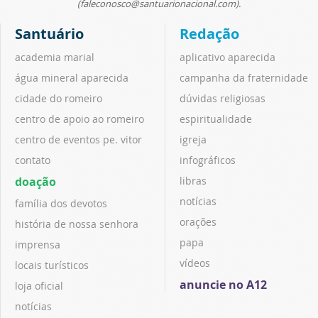
(faleconosco@santuarionacional.com).
Santuário
Redação
academia marial
aplicativo aparecida
água mineral aparecida
campanha da fraternidade
cidade do romeiro
dúvidas religiosas
centro de apoio ao romeiro
espiritualidade
centro de eventos pe. vitor
igreja
contato
infográficos
doação
libras
notícias
família dos devotos
orações
história de nossa senhora
papa
imprensa
vídeos
locais turísticos
anuncie no A12
loja oficial
notícias