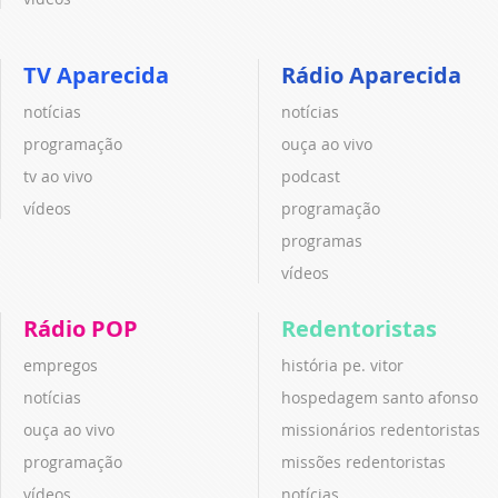
TV Aparecida
Rádio Aparecida
notícias
notícias
programação
ouça ao vivo
tv ao vivo
podcast
vídeos
programação
programas
vídeos
Rádio POP
Redentoristas
empregos
história pe. vitor
notícias
hospedagem santo afonso
ouça ao vivo
missionários redentoristas
programação
missões redentoristas
vídeos
notícias