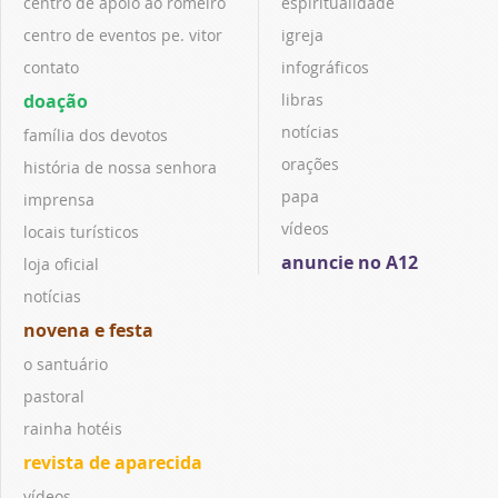
centro de apoio ao romeiro
espiritualidade
centro de eventos pe. vitor
igreja
contato
infográficos
doação
libras
notícias
família dos devotos
orações
história de nossa senhora
papa
imprensa
vídeos
locais turísticos
anuncie no A12
loja oficial
notícias
novena e festa
o santuário
pastoral
rainha hotéis
revista de aparecida
vídeos