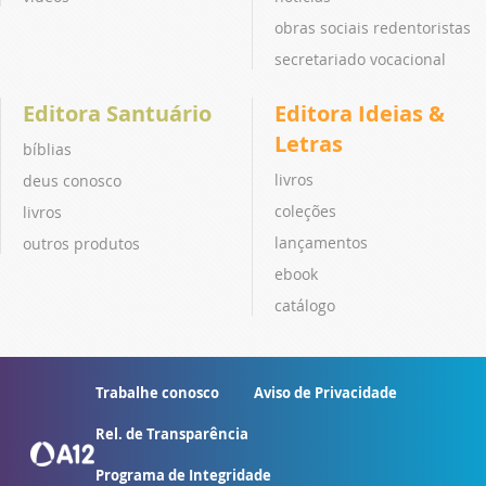
obras sociais redentoristas
secretariado vocacional
Editora Santuário
Editora Ideias &
Letras
bíblias
livros
deus conosco
coleções
livros
lançamentos
outros produtos
ebook
catálogo
Trabalhe conosco
Aviso de Privacidade
Rel. de Transparência
Programa de Integridade