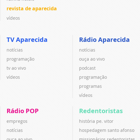
revista de aparecida
vídeos
TV Aparecida
Rádio Aparecida
notícias
notícias
programação
ouça ao vivo
tv ao vivo
podcast
vídeos
programação
programas
vídeos
Rádio POP
Redentoristas
empregos
história pe. vitor
notícias
hospedagem santo afonso
ouça ao vivo
missionários redentoristas