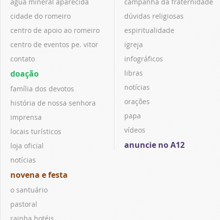
água mineral aparecida
campanha da fraternidade
cidade do romeiro
dúvidas religiosas
centro de apoio ao romeiro
espiritualidade
centro de eventos pe. vitor
igreja
contato
infográficos
doação
libras
notícias
família dos devotos
orações
história de nossa senhora
papa
imprensa
vídeos
locais turísticos
anuncie no A12
loja oficial
notícias
novena e festa
o santuário
pastoral
rainha hotéis