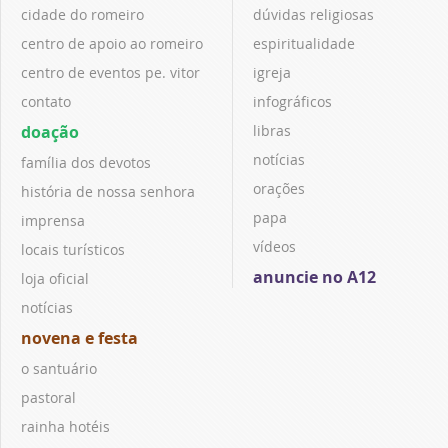
cidade do romeiro
dúvidas religiosas
centro de apoio ao romeiro
espiritualidade
centro de eventos pe. vitor
igreja
contato
infográficos
doação
libras
notícias
família dos devotos
orações
história de nossa senhora
papa
imprensa
vídeos
locais turísticos
anuncie no A12
loja oficial
notícias
novena e festa
o santuário
pastoral
rainha hotéis