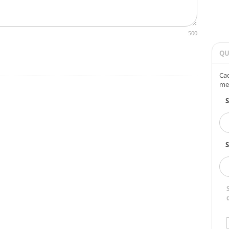
500
QU
Cad
me
S