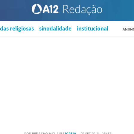
das religiosas
sinodalidade
institucional
ANUNC
POR
REDAÇÃO A12
EM
IGREJA
07 SET 2013 - 01H57