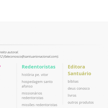
reito autoral.
12 (faleconosco@santuarionacional.com).
P
Redentoristas
Editora
Santuário
história pe. vitor
bíblias
hospedagem santo
afonso
deus conosco
missionários
livros
redentoristas
outros produtos
missões redentoristas