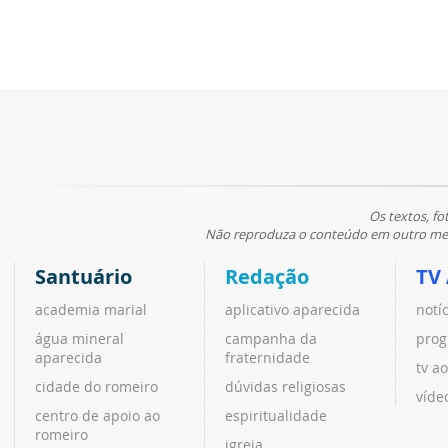
Os textos, fo
Não reproduza o conteúdo em outro meio
Santuário
Redação
TV
academia marial
aplicativo aparecida
notí
água mineral
campanha da
prog
aparecida
fraternidade
tv ao
cidade do romeiro
dúvidas religiosas
víde
centro de apoio ao
espiritualidade
romeiro
igreja