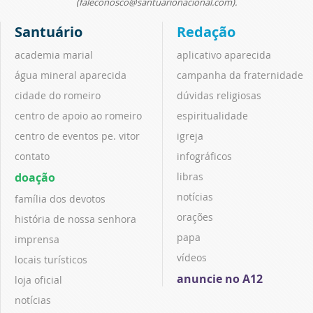
(faleconosco@santuarionacional.com).
Santuário
Redação
academia marial
aplicativo aparecida
água mineral aparecida
campanha da fraternidade
cidade do romeiro
dúvidas religiosas
centro de apoio ao romeiro
espiritualidade
centro de eventos pe. vitor
igreja
contato
infográficos
doação
libras
notícias
família dos devotos
orações
história de nossa senhora
papa
imprensa
vídeos
locais turísticos
anuncie no A12
loja oficial
notícias