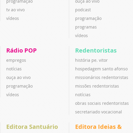
programação
ouça ao vivo
tv ao vivo
podcast
vídeos
programação
programas
vídeos
Rádio POP
Redentoristas
empregos
história pe. vitor
notícias
hospedagem santo afonso
ouça ao vivo
missionários redentoristas
programação
missões redentoristas
vídeos
notícias
obras sociais redentoristas
secretariado vocacional
Editora Santuário
Editora Ideias &