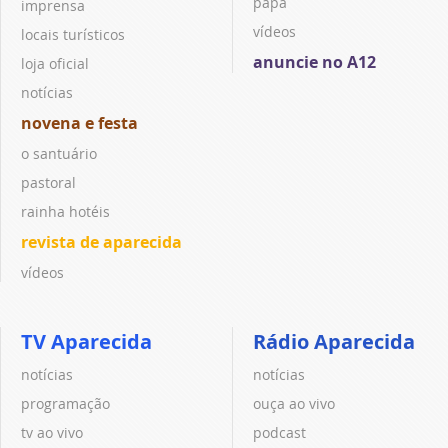
papa
imprensa
vídeos
locais turísticos
anuncie no A12
loja oficial
notícias
novena e festa
o santuário
pastoral
rainha hotéis
revista de aparecida
vídeos
TV Aparecida
Rádio Aparecida
notícias
notícias
programação
ouça ao vivo
tv ao vivo
podcast