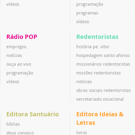
vídeos
programação
programas
vídeos
Rádio POP
Redentoristas
empregos
história pe. vitor
notícias
hospedagem santo afonso
ouça ao vivo
missionários redentoristas
programação
missões redentoristas
vídeos
notícias
obras sociais redentoristas
secretariado vocacional
Editora Santuário
Editora Ideias &
Letras
bíblias
livros
deus conosco