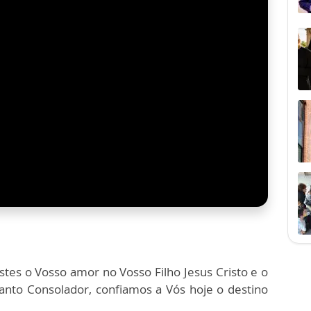
stes o Vosso amor no Vosso Filho Jesus Cristo e o
anto Consolador, confiamos a Vós hoje o destino