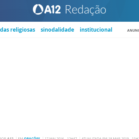
das religiosas
sinodalidade
institucional
ANUNC
POR
A12
EM
ORAÇÕES
17 MAI 2016 - 12H47
ATUALIZADA EM 18 MAR 2019 - 11H