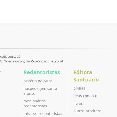
reito autoral.
12 (faleconosco@santuarionacional.com).
P
Redentoristas
Editora
Santuário
história pe. vitor
bíblias
hospedagem santo
afonso
deus conosco
missionários
livros
redentoristas
outros produtos
missões redentoristas