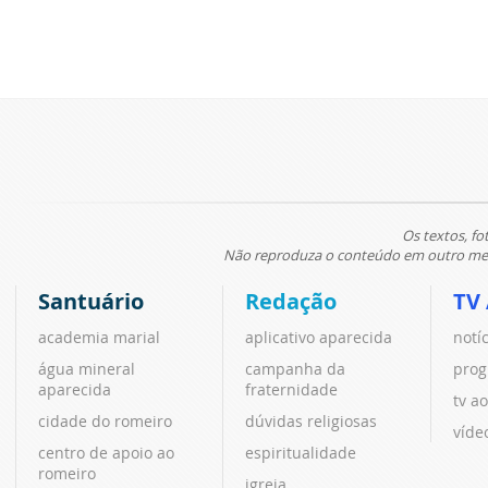
Os textos, fo
Não reproduza o conteúdo em outro meio
Santuário
Redação
TV
academia marial
aplicativo aparecida
notí
água mineral
campanha da
prog
aparecida
fraternidade
tv ao
cidade do romeiro
dúvidas religiosas
víde
centro de apoio ao
espiritualidade
romeiro
igreja