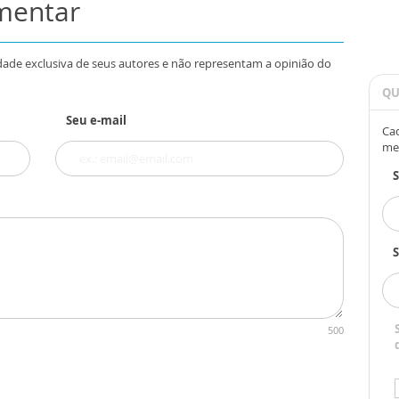
omentar
dade exclusiva de seus autores e não representam a opinião do
QU
Seu e-mail
Cad
me
S
500