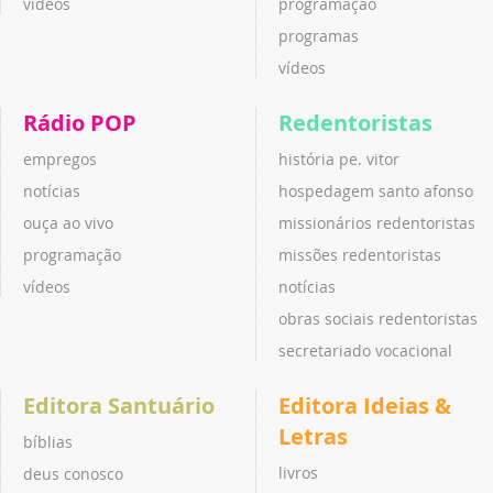
vídeos
programação
programas
vídeos
Rádio POP
Redentoristas
empregos
história pe. vitor
notícias
hospedagem santo afonso
ouça ao vivo
missionários redentoristas
programação
missões redentoristas
vídeos
notícias
obras sociais redentoristas
secretariado vocacional
Editora Santuário
Editora Ideias &
Letras
bíblias
livros
deus conosco