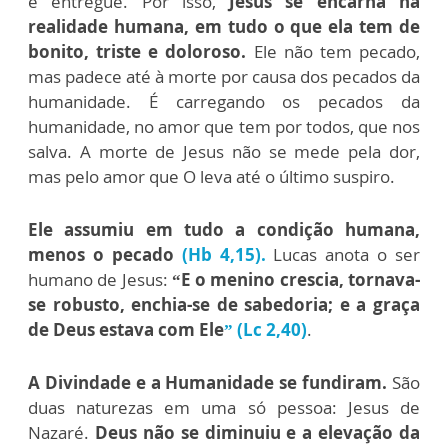
é entregue. Por isso,
Jesus se encarna na
realidade humana, em tudo o que ela tem de
bonito, triste e doloroso.
Ele não tem pecado,
mas padece até à morte por causa dos pecados da
humanidade. É carregando os pecados da
humanidade, no amor que tem por todos, que nos
salva. A morte de Jesus não se mede pela dor,
mas pelo amor que O leva até o último suspiro.
Ele assumiu em tudo a condição humana,
menos o pecado
(Hb 4,15).
Lucas anota o ser
humano de Jesus:
“E o menino crescia, tornava-
se robusto, enchia-se de sabedoria; e a graça
de Deus estava com Ele
” (Lc 2,40)
.
A Divindade e a Humanidade se fundiram.
São
duas naturezas em uma só pessoa: Jesus de
Nazaré.
Deus não se diminuiu e a elevação da