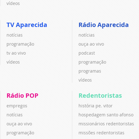
vídeos
TV Aparecida
Rádio Aparecida
notícias
notícias
programação
ouça ao vivo
tv ao vivo
podcast
vídeos
programação
programas
vídeos
Rádio POP
Redentoristas
empregos
história pe. vitor
notícias
hospedagem santo afonso
ouça ao vivo
missionários redentoristas
programação
missões redentoristas