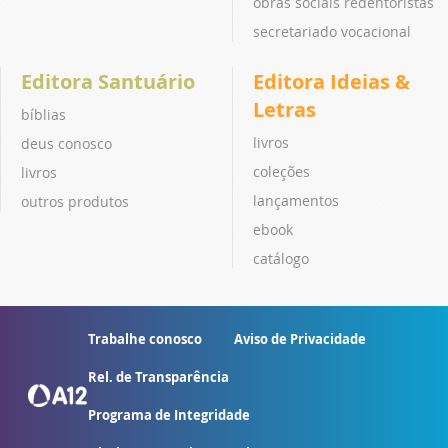
obras sociais redentoristas
secretariado vocacional
Editora Santuário
Editora Ideias &
Letras
bíblias
livros
deus conosco
coleções
livros
lançamentos
outros produtos
ebook
catálogo
Trabalhe conosco
Aviso de Privacidade
Rel. de Transparência
Programa de Integridade