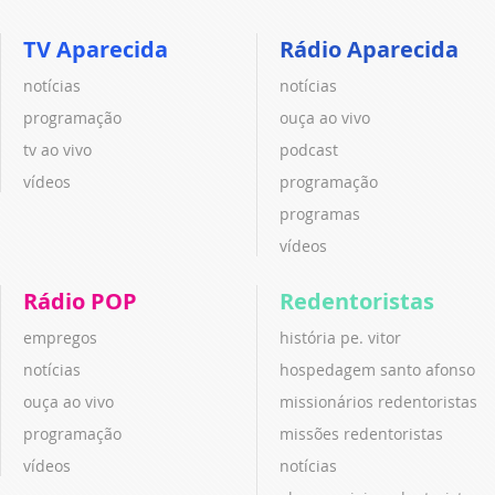
TV Aparecida
Rádio Aparecida
notícias
notícias
programação
ouça ao vivo
tv ao vivo
podcast
vídeos
programação
programas
vídeos
Rádio POP
Redentoristas
empregos
história pe. vitor
notícias
hospedagem santo afonso
ouça ao vivo
missionários redentoristas
programação
missões redentoristas
vídeos
notícias