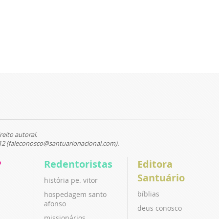
reito autoral.
12 (faleconosco@santuarionacional.com).
P
Redentoristas
Editora
Santuário
história pe. vitor
bíblias
hospedagem santo
afonso
deus conosco
missionários