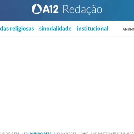
das religiosas
sinodalidade
institucional
ANUNC
MUNDO REZA
EM
MUNDO REZA
22 MAR 2017 - 10H42
ATUALIZADA EM 18 JUN 20