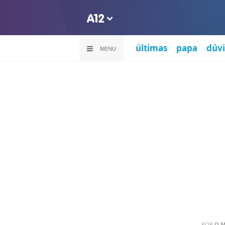
últimas
papa
dúvi
MENU
POR
O 