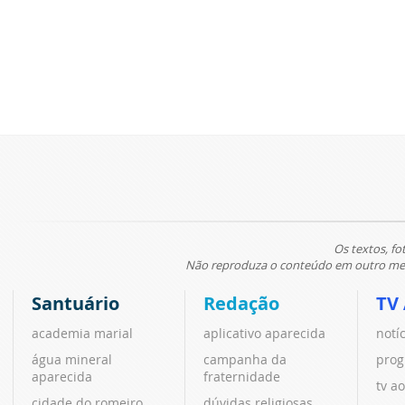
Os textos, fo
Não reproduza o conteúdo em outro meio
Santuário
Redação
TV
academia marial
aplicativo aparecida
notí
água mineral
campanha da
prog
aparecida
fraternidade
tv ao
cidade do romeiro
dúvidas religiosas