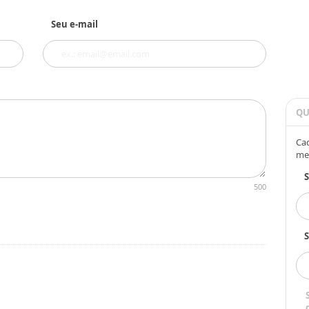
Seu e-mail
QU
Cad
me
500
S