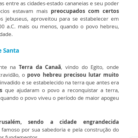
as entre as cidades-estado cananeias e seu poder
pcios estavam mais
preocupados com certos
os jebuseus, aproveitou para se estabelecer em
00 a.C. mais ou menos, quando o povo hebreu,
idade.
e Santa
nte na
Terra da Canaã
, vindo do Egito, onde
cravidão, o
povo hebreu precisou lutar muito
invadido e se estabelecido na terra que antes era
es
que ajudaram o povo a reconquistar a terra,
s quando o povo viveu o período de maior apogeu
rusalém, sendo a cidade engrandecida
, famoso por sua sabedoria e pela construção do
 os fundamentos.