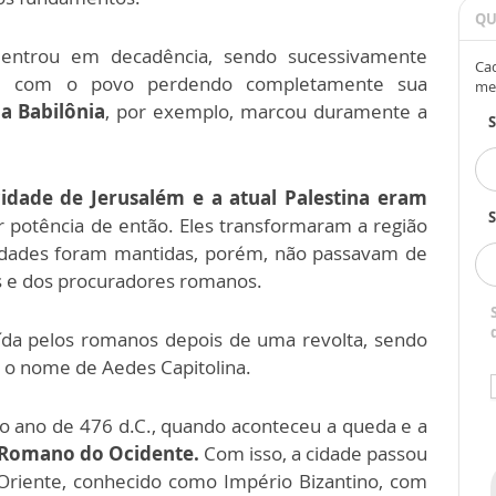
QU
 entrou em decadência, sendo sucessivamente
Cad
s, com o povo perdendo completamente sua
me
da Babilônia
, por exemplo, marcou duramente a
idade de Jerusalém e a atual Palestina eram
S
r potência de então. Eles transformaram a região
ridades foram mantidas, porém, não passavam de
 e dos procuradores romanos.
uída pelos romanos depois de uma revolta, sendo
o nome de Aedes Capitolina.
 ano de 476 d.C., quando aconteceu a queda e a
 Romano do Ocidente.
Com isso, a cidade passou
riente, conhecido como Império Bizantino, com