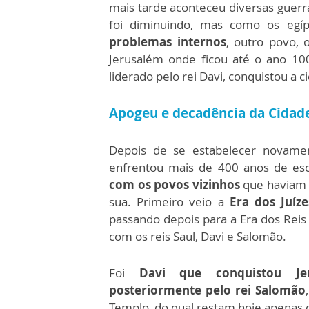
mais tarde aconteceu diversas guerr
foi diminuindo, mas como os egí
problemas internos
, outro povo, 
Jerusalém onde ficou até o ano 10
liderado pelo rei Davi, conquistou a c
Apogeu e decadência da Cidad
Depois de se estabelecer novame
enfrentou mais de 400 anos de es
com os povos vizinhos
que haviam 
sua. Primeiro veio a
Era dos Juíz
passando depois para a Era dos Rei
com os reis Saul, Davi e Salomão.
Foi
Davi que conquistou Je
posteriormente pelo rei Salomão
Templo, do qual restam hoje apenas