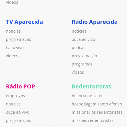
vídeos
TV Aparecida
Rádio Aparecida
notícias
notícias
programação
ouça ao vivo
tv ao vivo
podcast
vídeos
programação
programas
vídeos
Rádio POP
Redentoristas
empregos
história pe. vitor
notícias
hospedagem santo afonso
ouça ao vivo
missionários redentoristas
programação
missões redentoristas