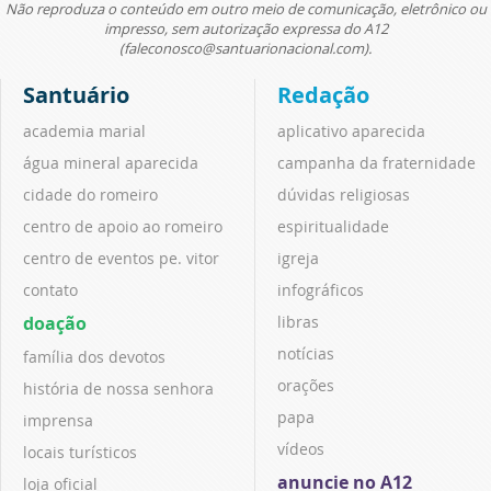
Não reproduza o conteúdo em outro meio de comunicação, eletrônico ou
impresso, sem autorização expressa do A12
(faleconosco@santuarionacional.com).
Santuário
Redação
academia marial
aplicativo aparecida
água mineral aparecida
campanha da fraternidade
cidade do romeiro
dúvidas religiosas
centro de apoio ao romeiro
espiritualidade
centro de eventos pe. vitor
igreja
contato
infográficos
doação
libras
notícias
família dos devotos
orações
história de nossa senhora
papa
imprensa
vídeos
locais turísticos
anuncie no A12
loja oficial