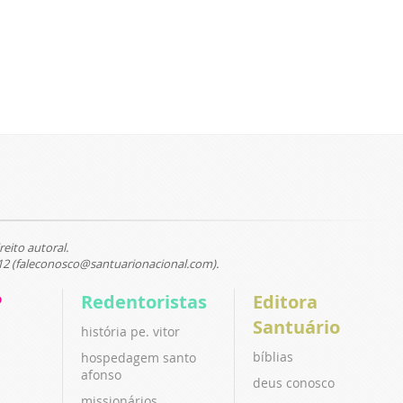
reito autoral.
12 (faleconosco@santuarionacional.com).
P
Redentoristas
Editora
Santuário
história pe. vitor
bíblias
hospedagem santo
afonso
deus conosco
missionários