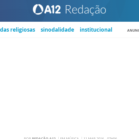
das religiosas
sinodalidade
institucional
ANUNC
POR
REDAÇÃO A12
EM MÚSICA
11 MAR 2016 - 07H56