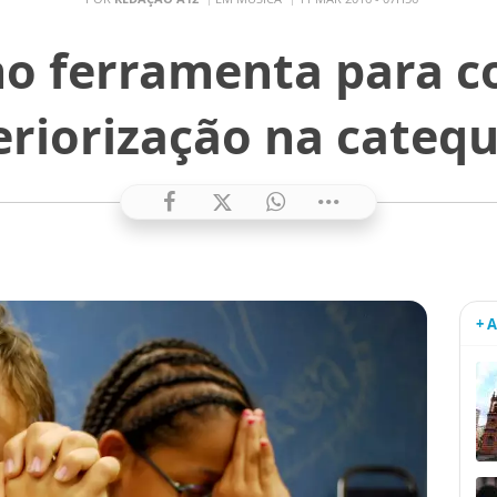
o ferramenta para c
eriorização na cateq
+ 