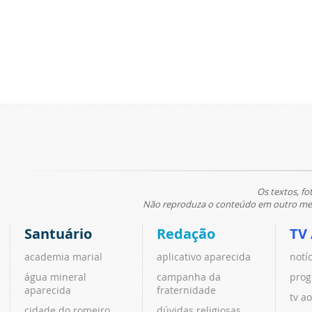
Os textos, fo
Não reproduza o conteúdo em outro meio
Santuário
Redação
TV
academia marial
aplicativo aparecida
notí
água mineral
campanha da
prog
aparecida
fraternidade
tv ao
cidade do romeiro
dúvidas religiosas