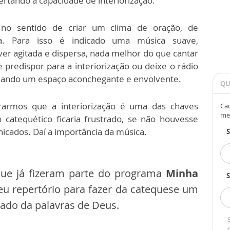
ertando a capacidade de interiorização.
no sentido de criar um clima de oração, de
ta. Para isso é indicado uma música suave,
ver agitada e dispersa, nada melhor do que cantar
 predispor para a interiorização ou deixe o rádio
iando um espaço aconchegante e envolvente.
QU
erarmos que a interiorização é uma das chaves
Cad
me
 catequético ficaria frustrado, se não houvesse
nicados. Daí a importância da música.
que já fizeram parte do programa
Minha
S
eu repertório para fazer da catequese um
ado da palavras de Deus.