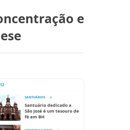
oncentração e
uese
A12
SANTUÁRIOS
Santuário dedicado a
São José é um tesouro de
fé em BH